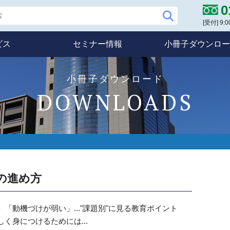
0
[受付] 9
ビス
セミナー情報
小冊子ダウンロー
小冊子ダウンロード
DOWNLOADS
の進め方
「動機づけが弱い」..."課題別"に見る教育ポイント
く身につけるためには...