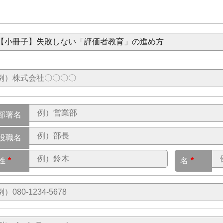
部署名
役職名
姓
*
名
*