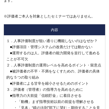
ます。
※評価者ご本人を対象としたセミナーではありません。
内容
１．人事評価制度が狙い通りに機能しないのはなぜか？
■評価項目・管理システムの改善だけでは動かない
■運用するのは人。評価者の能力開発を並行して進める
ことが不可欠
２．人事評価制度の運用レベルを高めるポイント・留意点
■被評価者の不平・不満をなくすための、評価者の具体
的な５つの取り組み
■評価者による甘辛を縮小させるためのポイント
３．評価者（管理者）の指導力を高めるために
■指導力の大前提「信頼貯金」に着目させる
・「動機」まず指導技術以前の前提を理解させる
・「見本」“鏡の法則”部下に望む・期待することを見