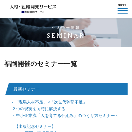
menu
セミナー情報
SEMINAR
福岡開催のセミナー一覧
最新セミナー
「現場人材不足」×「次世代幹部不足」
２つの現実を同時に解決する
～中小企業流「人を育てる仕組み」のつくり方セミナー～
【出版記念セミナー】