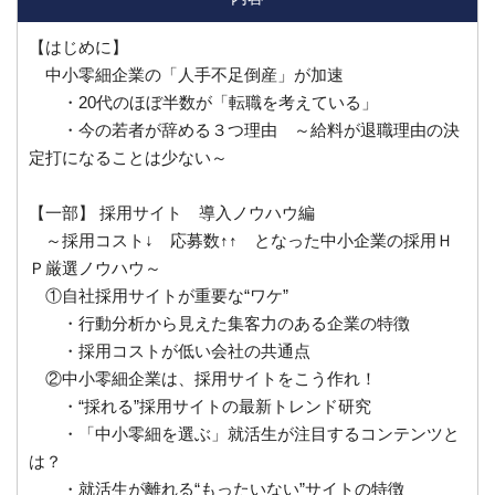
【はじめに】
中小零細企業の「人手不足倒産」が加速
・20代のほぼ半数が「転職を考えている」
・今の若者が辞める３つ理由 ～給料が退職理由の決
定打になることは少ない～
【一部】 採用サイト 導入ノウハウ編
～採用コスト↓ 応募数↑↑ となった中小企業の採用Ｈ
Ｐ厳選ノウハウ～
①自社採用サイトが重要な“ワケ”
・行動分析から見えた集客力のある企業の特徴
・採用コストが低い会社の共通点
②中小零細企業は、採用サイトをこう作れ！
・“採れる”採用サイトの最新トレンド研究
・「中小零細を選ぶ」就活生が注目するコンテンツと
は？
・就活生が離れる“もったいない”サイトの特徴