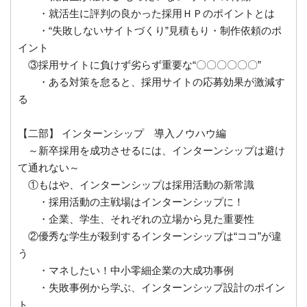
・就活生に評判の良かった採用ＨＰのポイントとは
・“失敗しないサイトづくり”見積もり・制作依頼のポ
イント
③採用サイトに負けず劣らず重要な“〇〇〇〇〇〇”
・ある対策を怠ると、採用サイトの応募効果が激減す
る
【二部】 インターンシップ 導入ノウハウ編
～新卒採用を成功させるには、インターンシップは避け
て通れない～
①もはや、インターンシップは採用活動の新常識
・採用活動の主戦場はインターンシップに！
・企業、学生、それぞれの立場から見た重要性
②優秀な学生が殺到するインターンシップは“ココ”が違
う
・マネしたい！中小零細企業の大成功事例
・失敗事例から学ぶ、インターンシップ設計のポイン
ト