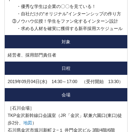
・優秀な学生は企業の〇〇を見ている！
・自社だけの“オリジナル”インターンシップの作り方
③ノウハウ伝授！学生をファン化するインターン設計
・求める人材を確実に獲得する新卒採用スケジュール
対象
経営者、採用部門責任者
日程
2019年09月04日(水) 14:30～17:00 （受付開始 13:30）
会場
［石川会場］
TKP金沢新幹線口会議室（JR「金沢」駅兼六園口(東口)徒
歩2分、
地図
）
石川県金沢市堀川新町２−１ 井門金沢ビル 3階/4階/6階