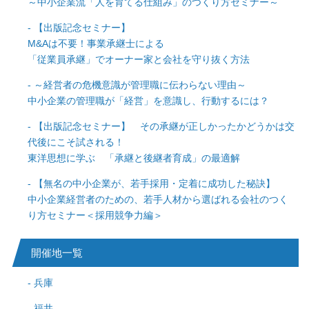
～中小企業流「人を育てる仕組み」のつくり方セミナー～
【出版記念セミナー】
M&Aは不要！事業承継士による
「従業員承継」でオーナー家と会社を守り抜く方法
～経営者の危機意識が管理職に伝わらない理由～
中小企業の管理職が「経営」を意識し、行動するには？
【出版記念セミナー】 その承継が正しかったかどうかは交
代後にこそ試される！
東洋思想に学ぶ 「承継と後継者育成」の最適解
【無名の中小企業が、若手採用・定着に成功した秘訣】
中小企業経営者のための、若手人材から選ばれる会社のつく
り方セミナー＜採用競争力編＞
開催地一覧
兵庫
福井