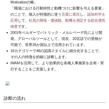
Motivationの略。
「職場における行動特性と動機づけに影響を与える要素」
のことで、個人が特徴的に使う
言葉に着目
し、
認知科学を
応用
して、
社員の興味・価値観、動機を測定する総合適性
検査
です。
2001年ベルギーでパトリック・メルレベーデ氏により開
発。グローバルツールとして、現在、20言語での受検が
可能で、世界35か国以上で活用されています。
16カテゴリーで48の認識スタイルに細分化することで、
その人の特徴を的確に診断します。
iWAMを活用して、より効果的な各種人事施策を企画・実
行することをご支援します。
診断の流れ